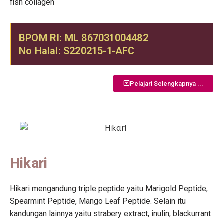
fish collagen
BPOM RI: ML 867031004482
No Halal: S220215-1-AFC
Pelajari Selengkapnya ...
Hikari
Hikari mengandung triple peptide yaitu Marigold Peptide,
Spearmint Peptide, Mango Leaf Peptide. Selain itu
kandungan lainnya yaitu strabery extract, inulin, blackurrant