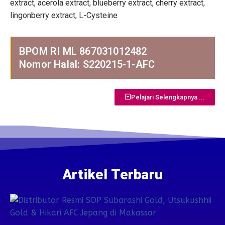
extract, acerola extract, blueberry extract, cherry extract,
lingonberry extract, L-Cysteine
BPOM RI ML 867031012482
Nomor Halal: S220215-1-AFC
Pelajari Selengkapnya ...
Artikel Terbaru