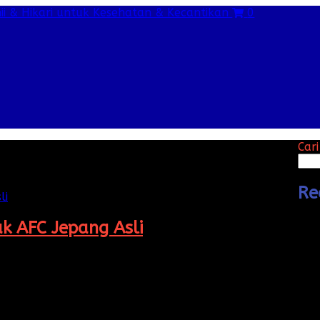
0
Cari
Re
uk AFC Jepang Asli
s 5, 2026
 produk AFC Jepang asli? Kini Anda dapat melakukan