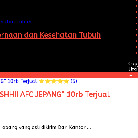
cernaan dan Kesehatan Tubuh
dikonsumsi, tetapi juga oleh seberapa baik tubuh …
Cop
Uts
HHII AFC JEPANG” 10rb Terjual
epang yang asli dikirim Dari Kantor …