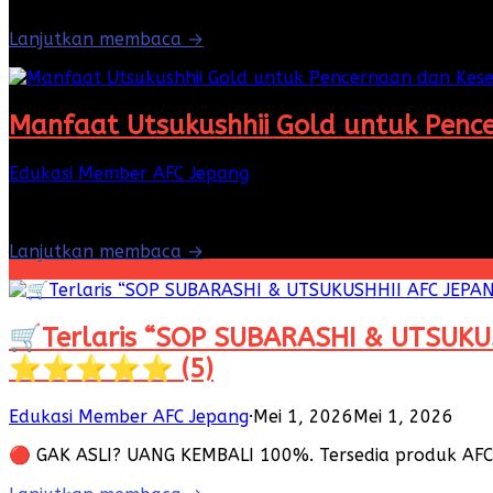
Lanjutkan membaca →
Manfaat Utsukushhii Gold untuk Pen
Edukasi Member AFC Jepang
·
Mei 5, 2026
Mei 5, 2026
Kesehatan tubuh tidak hanya ditentukan oleh apa yang 
Lanjutkan membaca →
🛒Terlaris “SOP SUBARASHI & UTSUKUS
⭐⭐⭐⭐⭐ (5)
Edukasi Member AFC Jepang
·
Mei 1, 2026
Mei 1, 2026
🔴 GAK ASLI? UANG KEMBALI 100%. Tersedia produk AFC j