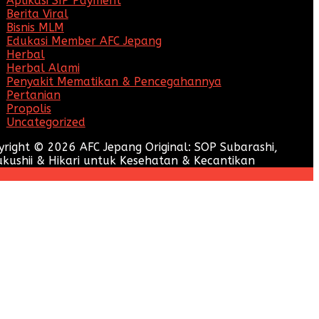
Aplikasi SIP Payment
Berita Viral
Bisnis MLM
Edukasi Member AFC Jepang
Herbal
Herbal Alami
Penyakit Mematikan & Pencegahannya
Pertanian
Propolis
Uncategorized
yright © 2026 AFC Jepang Original: SOP Subarashi,
ukushii & Hikari untuk Kesehatan & Kecantikan