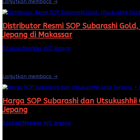
Lanjutkan membaca →
Distributor Resmi SOP Subarashi Gold,
Jepang di Makassar
Edukasi Member AFC Jepang
·
Juli 7, 2026
Juli 7, 2026
Apabila Anda sedang mencari Distributor Resmi SOP Suba
…
Lanjutkan membaca →
Harga SOP Subarashi dan Utsukushhii 
Jepang
Edukasi Member AFC Jepang
·
Mei 6, 2026
Mei 6, 2026
Bagi Anda yang sedang mencari informasi harga SOP Sub
memahami …