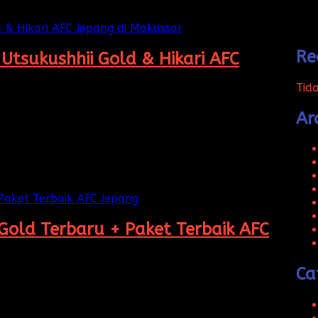
Re
 Utsukushhii Gold & Hikari AFC
Tid
Ar
rashi Gold, Utsukushhii Gold, dan Hikari AFC Jepang
Gold Terbaru + Paket Terbaik AFC
Ca
arashi dan Utsukushhii Gold, penting untuk