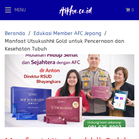
Langsung
MENU
0
ke
konten
Beranda
Edukasi Member AFC Jepang
Manfaat Utsukushhii Gold untuk Pencernaan dan
Kesehatan Tubuh