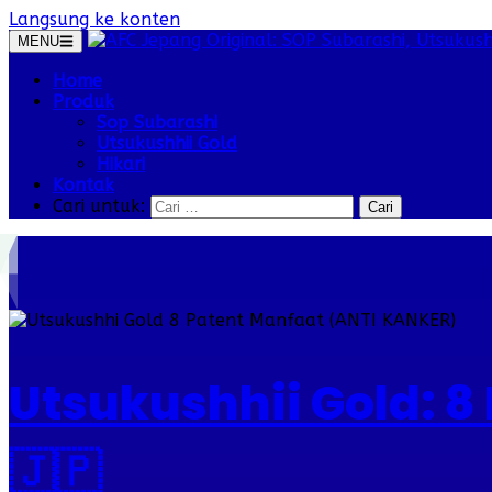
Langsung ke konten
MENU
Home
Produk
Sop Subarashi
Utsukushhii Gold
Hikari
Kontak
Cari untuk:
Utsukushhii Gold: 8
🇯🇵