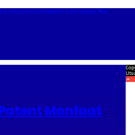
0
Cop
Uts
 Patent Manfaat