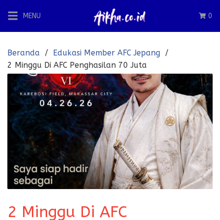
Langsung
MENU
0
ke
konten
Beranda
Edukasi Member AFC Jepang
2 Minggu Di AFC Penghasilan 70 Juta
2 Minggu Di AFC