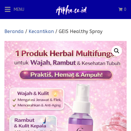
Langsung
MENU
0
ke
konten
Beranda
/
Kecantikan
/ GEIS Healthy Spray